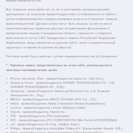
маркой компании BORK.
Все товарные знаки (включая, но не ограничиваясь вышеуказанными)
принадлежат их законным правообладателям и отображаются на Сайте с
целью информирования о предоставляемых услугах в отношении товаров
правообладателей. Данные услуги могут быть оказаны на месте или в
неавторизованных сервисных центрах независимыми физическими и
юридическими лицами в гражданском обороте, связанном с товаром и
включенном в статью 1487 Гражданского кодекса Российской Федерации.
Информация, представленная на данном сайте, носит ознакомительный
характер и не является публичной офертой.
Разговор может быть записан с целью повышения качества обслуживания.
* - Торговые марки, представленные на этом сайте, используются в
законных некоммерческих целях.
iPhone, Macbook, iPad - правообладатель Apple Inc. (Эпл Инк.);
Huawei и Honor - правообладатель HUAWEI TECHNOLOGIES CO., LTD.
(ХУАВЕЙ ТЕКНОЛОДЖИС КО., ЛТД.);
Samsung – правообладатель Samsung Electronics Co. Ltd. (Самсунг
Электроникс Ко., Лтд.);
MEIZU - правообладатель MEIZU TECHNOLOGY CO., LTD.;
Nokia - правообладатель Nokia Corporation (Нокиа Корпорейшн);
Lenovo - правообладатель Lenovo (Beijing) Limited;
Xiaomi - правообладатель Xiaomi Inc.;
ZTE - правообладатель ZTE Corporation;
HTC - правообладатель HTC CORPORATION (Эйч-Ти-Си КОРПОРЕЙШН);
LG - правообладатель LG Corp. (ЭлДжи Корп.);
Philips - правообладатель Koninklijke Philips N.V. (Конинклийке Филипс Н.В.);
Sony - правообладатель Sony Corporation (Сони Корпорейшн);